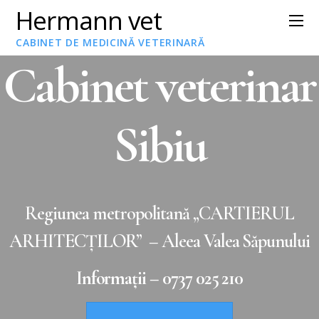
Hermann vet
CABINET DE MEDICINĂ VETERINARĂ
Cabinet veterinar
Sibiu
Regiunea metropolitană „CARTIERUL
ARHITECŢILOR” – Aleea Valea Săpunului
Informații – 0737 025 210