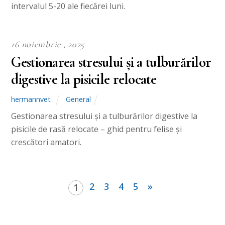
intervalul 5-20 ale fiecărei luni.
16 noiembrie , 2025
Gestionarea stresului și a tulburărilor
digestive la pisicile relocate
hermannvet
General
Gestionarea stresului și a tulburărilor digestive la
pisicile de rasă relocate – ghid pentru felise și
crescători amatori.
2
3
4
5
»
1