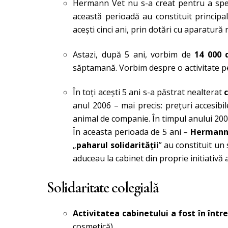
Hermann Vet nu s-a creat pentru a sp
această perioadă au constituit princip
aceşti cinci ani, prin dotări cu aparatură
Astazi, după 5 ani, vorbim de
14 000 
săptamană. Vorbim despre o activitate p
În toţi aceşti 5 ani s-a păstrat nealterat
c
anul 2006 – mai precis: preţuri accesibi
animal de companie. În timpul anului 2009
În aceasta perioada de 5 ani –
Hermann V
„
paharul solidarităţii
” au constituit u
aduceau la cabinet din proprie initiativă 
Solidaritate colegială
Activitatea cabinetului a fost în înt
cosmetică).