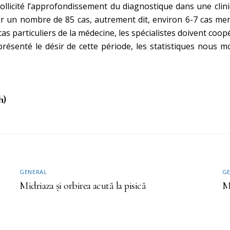
sollicité l’approfondissement du diagnostique dans une cli
r un nombre de 85 cas, autrement dit, environ 6-7 cas mens
as particuliers de la médecine, les spécialistes doivent coopé
résenté le désir de cette période, les statistiques nous m
h)
GENERAL
GE
Midriaza și orbirea acută la pisică
Mi