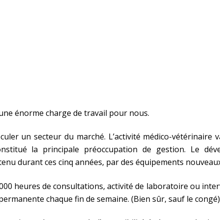
une énorme charge de travail pour nous.
uler un secteur du marché. L’activité médico-vétérinaire 
nstitué la principale préoccupation de gestion. Le dé
nu durant ces cinq années, par des équipements nouveaux –
 000 heures de consultations, activité de laboratoire ou inte
té permanente chaque fin de semaine. (Bien sûr, sauf le congé)