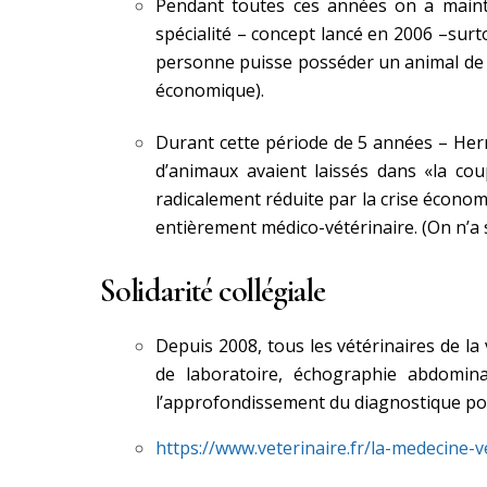
Pendant toutes ces années on a mainten
spécialité – concept lancé en 2006 –surto
personne puisse posséder un animal de c
économique).
Durant cette période de 5 années – Herm
d’animaux avaient laissés dans «la co
radicalement réduite par la crise économ
entièrement médico-vétérinaire. (On n’a 
Solidarité collégiale
Depuis 2008, tous les vétérinaires de la 
de laboratoire, échographie abdominal
l’approfondissement du diagnostique pou
https://www.veterinaire.fr/la-medecine-ve