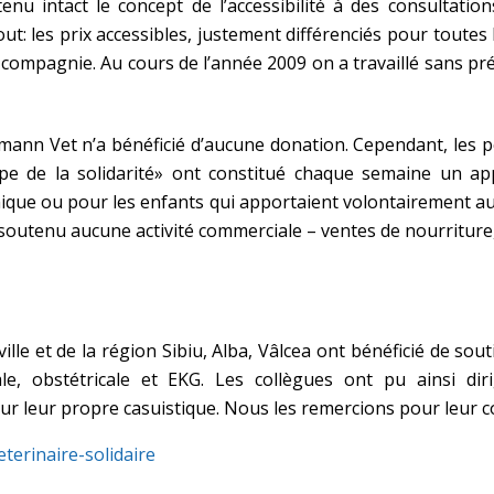
u intact le concept de l’accessibilité à des consultation
ut: les prix accessibles, justement différenciés pour toutes 
ompagnie. Au cours de l’année 2009 on a travaillé sans prét
ann Vet n’a bénéficié d’aucune donation. Cependant, les pe
upe de la solidarité» ont constitué chaque semaine un a
ique ou pour les enfants qui apportaient volontairement au 
soutenu aucune activité commerciale – ventes de nourriture,
ville et de la région Sibiu, Alba, Vâlcea ont bénéficié de so
e, obstétricale et EKG. Les collègues ont pu ainsi diri
r leur propre casuistique. Nous les remercions pour leur c
terinaire-solidaire