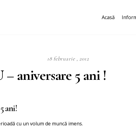
Acasă
Inform
18 februarie , 2012
 aniversare 5 ani !
 ani!
perioadă cu un volum de muncă imens.