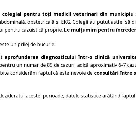
 colegial pentru toţi medicii veterinari din municipiu 
abdominală, obstetricală şi EKG. Colegii au putut astfel să d
i pentru cazuistică proprie.
Le mulţumim pentru încreder
ste un prilej de bucurie.
tat
aprofundarea diagnosticului într-o clinică universit
ri pentru un numar de 85 de cazuri, adică aproximativ 6-7 cazu
ebite considerăm faptul că este nevoie de
consultări între s
dezideratul acestei perioade, datele statistice arătând faptu