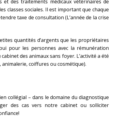
s et des traitements médicaux vétérinaires de
les classes sociales. Il est important que chaque
endre taxe de consultation (L’année de la crise
tites quantités d’argents que les propriétaires
ppui pour les personnes avec la rémunération
cabinet des animaux sans foyer. L’activité a été
 animalerie, coiffures ou cosmétique).
utien collégial – dans le domaine du diagnostique
ger des cas vers notre cabinet ou solliciter
onfiance!