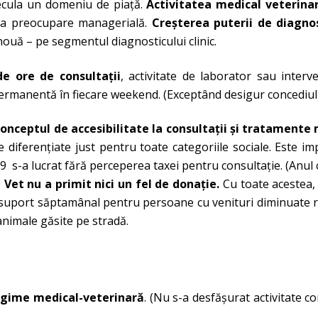
ecula un domeniu de piaţă.
Activitatea medical veterina
ala preocupare managerială.
Creşterea puterii de diagn
 nouă – pe segmentul diagnosticului clinic.
de ore de consultaţii
, activitate de laborator sau interv
ermanentă în fiecare weekend. (Exceptând desigur concediul)
onceptul de accesibilitate la consultaţii şi tratamente 
le diferenţiate just pentru toate categoriile sociale. Este
 s-a lucrat fără perceperea taxei pentru consultaţie. (Anul 
et nu a primit nici un fel de donaţie.
Cu toate acestea, 
n suport săptamânal pentru persoane cu venituri diminuate ra
animale găsite pe stradă.
regime medical-veterinară
. (Nu s-a desfăşurat activitate c