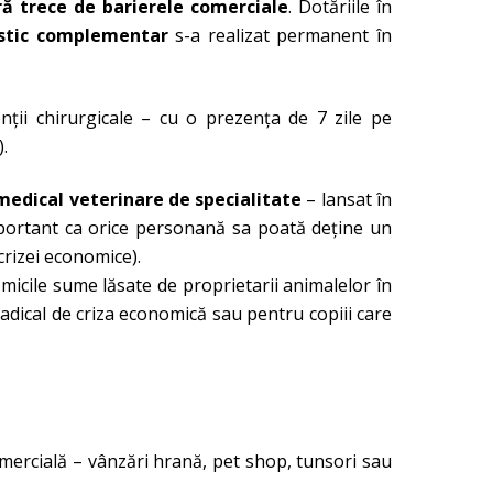
ră trece de barierele comerciale
. Dotăriile în
ostic complementar
s-a realizat permanent în
enţii chirurgicale – cu o prezenţa de 7 zile pe
.
medical veterinare de specialitate
– lansat în
 important ca orice personană sa poată deţine un
crizei economice).
micile sume lăsate de proprietarii animalelor în
dical de criza economică sau pentru copiii care
omercială – vânzări hrană, pet shop, tunsori sau