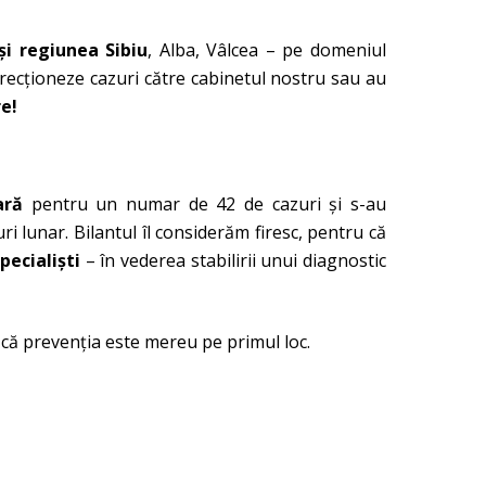
şi regiunea Sibiu
, Alba, Vâlcea – pe domeniul
irecţioneze cazuri către cabinetul nostru sau au
e!
ară
pentru un numar de 42 de cazuri şi s-au
ri lunar. Bilantul îl considerăm firesc, pentru că
pecialişti
– în vederea stabilirii unui diagnostic
l că prevenţia este mereu pe primul loc.