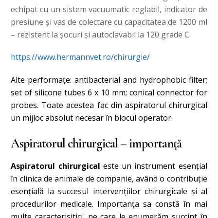
echipat cu un sistem vacuumatic reglabil, indicator de
presiune şi vas de colectare cu capacitatea de 1200 ml
– rezistent la şocuri şi autoclavabil la 120 grade C.
https://www.hermannvet.ro/chirurgie/
Alte performaţe: antibacterial and hydrophobic filter;
set of silicone tubes 6 x 10 mm; conical connector for
probes. Toate acestea fac din aspiratorul chirurgical
un mijloc absolut necesar în blocul operator.
Aspiratorul chirurgical – importanță
Aspiratorul chirurgical
este un instrument esențial
în clinica de animale de companie, având o contribuție
esențială la succesul intervențiilor chirurgicale și al
procedurilor medicale. Importanța sa constă în mai
multe caracterisitici, pe care le enumerăm succint în