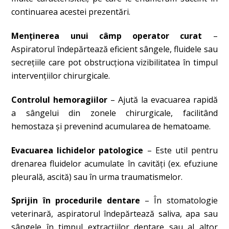
continuarea acestei prezentări.
Menținerea unui câmp operator curat
–
Aspiratorul îndepărtează eficient sângele, fluidele sau
secrețiile care pot obstrucționa vizibilitatea în timpul
intervențiilor chirurgicale.
Controlul hemoragiilor
– Ajută la evacuarea rapidă
a sângelui din zonele chirurgicale, facilitând
hemostaza și prevenind acumularea de hematoame.
Evacuarea lichidelor patologice
– Este util pentru
drenarea fluidelor acumulate în cavități (ex. efuziune
pleurală, ascită) sau în urma traumatismelor.
Sprijin în procedurile dentare
– În stomatologie
veterinară, aspiratorul îndepărtează saliva, apa sau
sângele în timpul extracțiilor dentare sau al altor