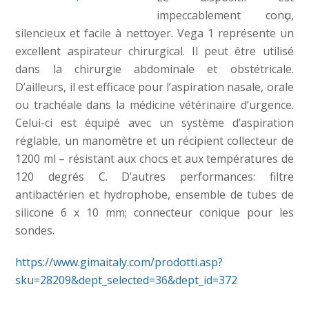
impeccablement conҫu,
silencieux et facile à nettoyer. Vega 1 représente un
excellent aspirateur chirurgical. Il peut être utilisé
dans la chirurgie abdominale et obstétricale.
D’ailleurs, il est efficace pour l’aspiration nasale, orale
ou trachéale dans la médicine vétérinaire d’urgence.
Celui-ci est équipé avec un système d’aspiration
réglable, un manomètre et un récipient collecteur de
1200 ml – résistant aux chocs et aux températures de
120 degrés C. D’autres performances: filtre
antibactérien et hydrophobe, ensemble de tubes de
silicone 6 x 10 mm; connecteur conique pour les
sondes.
https://www.gimaitaly.com/prodotti.asp?
sku=28209&dept_selected=36&dept_id=372