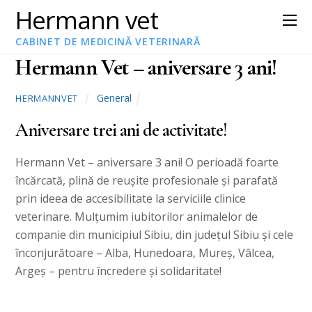
Hermann vet
28 august , 2008
CABINET DE MEDICINĂ VETERINARĂ
Hermann Vet – aniversare 3 ani!
General
HERMANNVET
Aniversare trei ani de activitate!
Hermann Vet – aniversare 3 ani! O perioadă foarte
încărcată, plină de reușite profesionale și parafată
prin ideea de accesibilitate la serviciile clinice
veterinare. Mulțumim iubitorilor animalelor de
companie din municipiul Sibiu, din județul Sibiu și cele
înconjurătoare – Alba, Hunedoara, Mureș, Vâlcea,
Argeș – pentru încredere și solidaritate!