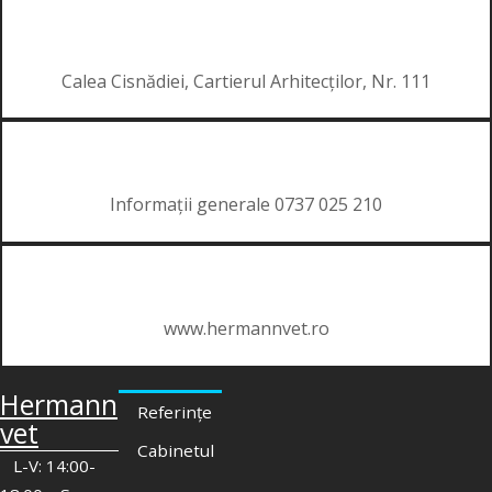
Calea Cisnădiei, Cartierul Arhitecților, Nr. 111
Informații generale 0737 025 210
www.hermannvet.ro
Hermann
Referințe
vet
Cabinetul
L-V: 14:00-