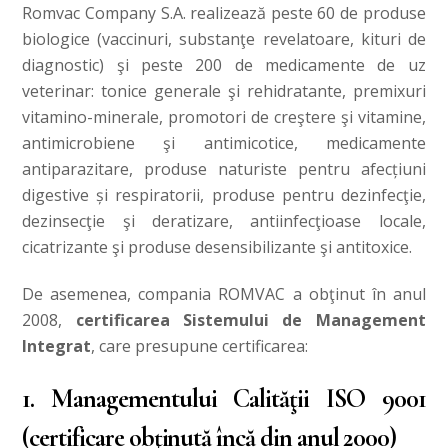
Romvac Company S.A. realizează peste 60 de produse
biologice (vaccinuri, substanţe revelatoare, kituri de
diagnostic) şi peste 200 de medicamente de uz
veterinar: tonice generale şi rehidratante, premixuri
vitamino-minerale, promotori de creştere şi vitamine,
antimicrobiene şi antimicotice, medicamente
antiparazitare, produse naturiste pentru afec
ț
iuni
digestive
ș
i respiratorii, produse pentru dezinfecţie,
dezinsecţie şi deratizare, antiinfecţioase locale,
cicatrizante şi produse desensibilizante şi antitoxice.
De asemenea, compania ROMVAC a obţinut în anul
2008,
certificarea Sistemului de Management
Integrat
, care presupune certificarea:
1. Managementului Calităţii ISO 9001
(certificare obţinută încă din anul 2000)