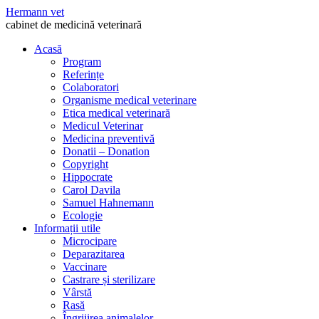
Hermann vet
cabinet de medicină veterinară
Acasă
Program
Referințe
Colaboratori
Organisme medical veterinare
Etica medical veterinară
Medicul Veterinar
Medicina preventivă
Donatii – Donation
Copyright
Hippocrate
Carol Davila
Samuel Hahnemann
Ecologie
Informații utile
Microcipare
Deparazitarea
Vaccinare
Castrare și sterilizare
Vârstă
Rasă
Îngrijirea animalelor