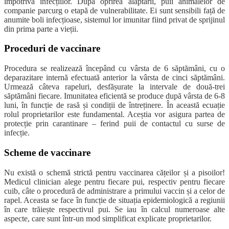
împotriva infecțiilor. După oprirea alăptării, puii animalelor de
companie parcurg o etapă de vulnerabilitate. Ei sunt sensibili față de
anumite boli infecțioase, sistemul lor imunitar fiind privat de sprijinul
din prima parte a vieții.
Proceduri de vaccinare
Procedura se realizează începând cu vârsta de 6 săptămâni, cu o
deparazitare internă efectuată anterior la vârsta de cinci săptămâni.
Urmează câteva rapeluri, desfășurate la intervale de două-trei
săptămâni fiecare. Imunitatea eficientă se produce după vârsta de 6-8
luni, în funcție de rasă și condiții de întreținere. În această ecuație
rolul proprietarilor este fundamental. Aceștia vor asigura partea de
protecție prin carantinare – ferind puii de contactul cu surse de
infecție.
Scheme de vaccinare
Nu există o schemă strictă pentru vaccinarea cățeilor și a pisoilor!
Medicul clinician alege pentru fiecare pui, respectiv pentru fiecare
cuib, câte o procedură de administrare a primului vaccin și a celor de
rapel. Aceasta se face în funcție de situația epidemiologică a regiunii
în care trăiește respectivul pui. Se iau în calcul numeroase alte
aspecte, care sunt într-un mod simplificat explicate proprietarilor.