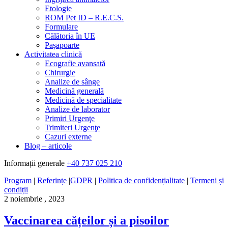
Etologie
ROM Pet ID – R.E.C.S.
Formulare
Călătoria în UE
Paşapoarte
Activitatea clinică
Ecografie avansată
Chirurgie
Analize de sânge
Medicină generală
Medicină de specialitate
Analize de laborator
Primiri Urgenţe
Trimiteri Urgenţe
Cazuri externe
Blog – articole
Informații generale
+40 737 025 210
Program
|
Referințe
|
GDPR
|
Politica de confidențialitate
|
Termeni și
condiții
2 noiembrie , 2023
Vaccinarea cățeilor și a pisoilor