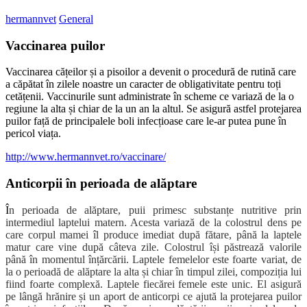
hermannvet
General
Vaccinarea puilor
Vaccinarea cățeilor și a pisoilor a devenit o procedură de rutină care
a căpătat în zilele noastre un caracter de obligativitate pentru toți
cetățenii. Vaccinurile sunt administrate în scheme ce variază de la o
regiune la alta și chiar de la un an la altul. Se asigură astfel protejarea
puilor față de principalele boli infecțioase care le-ar putea pune în
pericol viața.
http://www.hermannvet.ro/vaccinare/
Anticorpii în perioada de alăptare
Î
n perioada de alăptare, puii primesc substanțe nutritive prin
intermediul laptelui matern. Acesta variază de la colostrul dens pe
care corpul mamei îl produce imediat după fătare, până la laptele
matur care vine după câteva zile. Colostrul își păstrează valorile
până în momentul înțărcării. Laptele femelelor este foarte variat, de
la o perioadă de alăptare la alta și chiar în timpul zilei, compoziția lui
fiind foarte complexă. Laptele fiecărei femele este unic. El asigură
pe lângă hrănire și un aport de anticorpi ce ajută la protejarea puilor