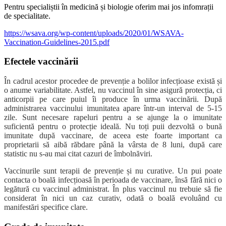
Pentru specialiștii în medicină și biologie oferim mai jos infomrații
de specialitate.
https://wsava.org/wp-content/uploads/2020/01/WSAVA-
Vaccination-Guidelines-2015.pdf
Efectele vaccinării
În cadrul acestor procedee de prevenție a bolilor infecțioase există și
o anume variabilitate. Astfel, nu vaccinul în sine asigură protecția, ci
anticorpii pe care puiul îi produce în urma vaccinării. După
administrarea vaccinului imunitatea apare într-un interval de 5-15
zile. Sunt necesare rapeluri pentru a se ajunge la o imunitate
suficientă pentru o protecție ideală. Nu toți puii dezvoltă o bună
imunitate după vaccinare, de aceea este foarte important ca
proprietarii să aibă răbdare până la vârsta de 8 luni, după care
statistic nu s-au mai citat cazuri de îmbolnăviri.
Vaccinurile sunt terapii de prevenție și nu curative. Un pui poate
contacta o boală infecțioasă în perioada de vaccinare, însă fără nici o
legătură cu vaccinul administrat. În plus vaccinul nu trebuie să fie
considerat în nici un caz curativ, odată o boală evoluând cu
manifestări specifice clare.