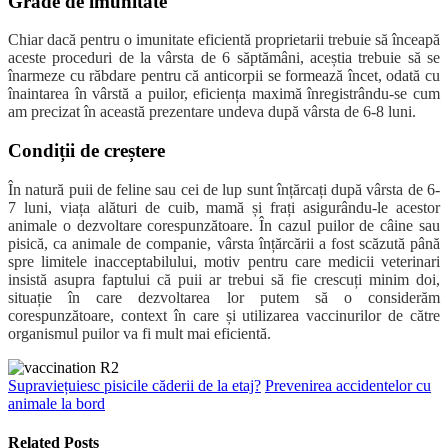
Grade de imunitate
Chiar dacă pentru o imunitate eficientă proprietarii trebuie să înceapă
aceste proceduri de la vârsta de 6 săptămâni, aceștia trebuie să se
înarmeze cu răbdare pentru că anticorpii se formează încet, odată cu
înaintarea în vârstă a puilor, eficiența maximă înregistrându-se cum
am precizat în această prezentare undeva după vârsta de 6-8 luni.
Condiții de creștere
În natură puii de feline sau cei de lup sunt înțărcați după vârsta de 6-
7 luni, viața alături de cuib, mamă și frați asigurându-le acestor
animale o dezvoltare corespunzătoare.
În cazul puilor de câine sau
pisică, ca animale de companie, vârsta înțărcării a fost scăzută până
spre limitele inacceptabilului, motiv pentru care medicii veterinari
insistă asupra faptului că puii ar trebui să fie crescuți minim doi,
situație în care dezvoltarea lor putem să o considerăm
corespunzătoare, context în care și utilizarea vaccinurilor de către
organismul puilor va fi mult mai eficientă.
Supraviețuiesc pisicile căderii de la etaj?
Prevenirea accidentelor cu
animale la bord
Related Posts