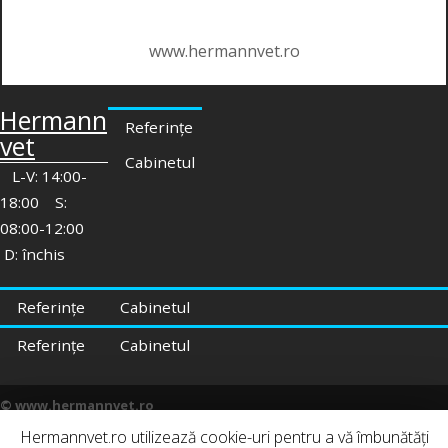
www.hermannvet.ro
Hermann
Referințe
vet
Cabinetul
L-V: 14:00-
18:00 S:
08:00-12:00
D: închis
Referințe
Cabinetul
Referințe
Cabinetul
© www.hermannvet.ro
Hermannvet.ro utilizează cookie-uri pentru a vă îmbunătăți
Contact
|
Termeni și condiții