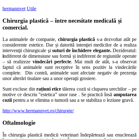
hermannvet
Utile
Chirurgia plastică – între necesitate medicală și
comercial.
La animalele de companie,
chirurgia plastică
s-a dezvoltat atât pe
considerente estetice. Dar și datorită intenţiei medicilor de a realiza
intervenţii chirurgicale şi
suturi de închidere elegante.
Dezideratul:
i
ndiferent de dimensiune sau formă și indiferent de regiuniile operate
– să realizeze
vindecări perfecte
. Mai mult de atât, s-a observat
faptul că animalele sunt receptive în sens pozitiv la vindecările
complete. Din contră, animalele sunt afectate negativ de prezenţa
unor alterări tisulare sau a unor operaţii grosiere.
Sunt excluse din
rațiuni etice
tăierea cozii si cluparea urechilor – pe
motive ce descriu ”estetica” unor rase . Se practică însă
amputarea
cozii
pentru a se elimina o tumoră sau a se stabiliza o leziune gravă.
http://www.hermannvet.ro/chirurgie/
Oftalmologie
În chirurgia plastică medicii veterinari îndepărtează sau enucleează