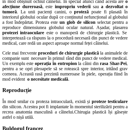
în mod obișnuit ochiul câinelui. În special atunci când acesta are
o
afecțiune dureroasă
, este
impropriu vederii
sau
a dezvoltat o
tumoră
.
La unii pacienți canini, o
proteză
poate fi plasată în
interiorul globului ocular după ce conținutul nefuncțional al globului
a fost îndepărtat. Proteza este
un glob de silicon
selectat pentru a
reproduce dimensiunea globului ocular natural. Așadar, plasarea
protezei intraoculare
este o manoperă de chirurgie plastică. Se
interpretează ca răspuns la o procedură necesară din punct de vedere
medical, care redă un aspect aproape normal feței câinelui.
Cele mai frecvente
proceduri de chirurgie plastică
la animalele de
companie sunt necesare în primul rând din punct de vedere medical.
Un exemplu este
operația în entropion
la câini
din
rasa Shar-Pei
,
pentru a se opri pleoapele să se rotească spre interior, iritând grav
corneea. Această rasă prezintă numeroase
în piele, operația fiind în
mod evident
o necesitate medicală
.
Reproducție
În mod s
milar cu proteza intraoculară, există și
proteze testiculare
din silicon. Acestea pot fi implantate în momentul sterilizării pentru a
recrea anatomia masculină a câinelui.Chirugia plastică își găsește
astfel o nișă utilă.
Buldogul francez