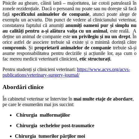
Pisicile au gheare, câinii latră – majoritatea, iar cotoii patrulează în
zonele rezidențiale. Dacă o persoană nu poate sau nu dorește să facă
față
specificului animalelor de companie
, atunci poate alege de
exemplu un acvariu. Din punct de vedere al clinicianului veterinar,
constatarea faptului că anumiți
anumiți oameni pur și simplu nu
au calități pentru a-și alătura vaița cu un animal
, este reală. A
deține un animal de companie este
un privilegiu și nu un drept
. În
orice astfel de asociere trebuie să existe și o minimă dorință către
compromis
. Și
proprietarii animalelor de companie
trebuie să-și
asume responsabilitatea pentru deciziile și acțiunile lor, așa cum o
fac mereu medicii veterinarii clinicieni,
etic structurați
.
Pentru studenți și clinicieni veterinari:
https://www.acvs.org/acvs-
publications/veterinary-surgery-journal/
Abordări clinice
În cabinetul veterinar se întervine în
mai multe etaje de abordare
,
pe care le enumerăm mai jos succint:
Chirurgia malformaţiilor
Chirurgia sechelelor post-traumatice
Chirurgia tumorilor părţilor moi