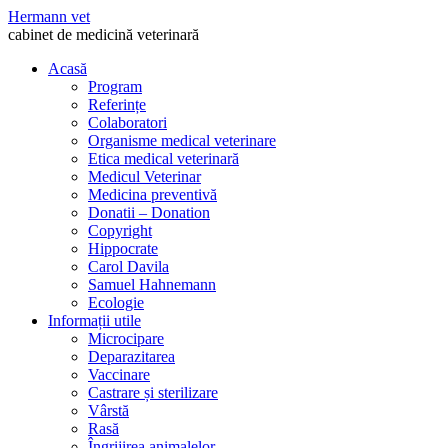
Hermann vet
cabinet de medicină veterinară
Acasă
Program
Referințe
Colaboratori
Organisme medical veterinare
Etica medical veterinară
Medicul Veterinar
Medicina preventivă
Donatii – Donation
Copyright
Hippocrate
Carol Davila
Samuel Hahnemann
Ecologie
Informații utile
Microcipare
Deparazitarea
Vaccinare
Castrare și sterilizare
Vârstă
Rasă
Îngrijirea animalelor