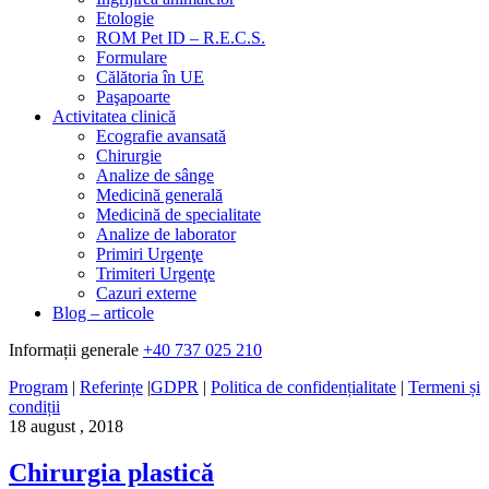
Etologie
ROM Pet ID – R.E.C.S.
Formulare
Călătoria în UE
Paşapoarte
Activitatea clinică
Ecografie avansată
Chirurgie
Analize de sânge
Medicină generală
Medicină de specialitate
Analize de laborator
Primiri Urgenţe
Trimiteri Urgenţe
Cazuri externe
Blog – articole
Informații generale
+40 737 025 210
Program
|
Referințe
|
GDPR
|
Politica de confidențialitate
|
Termeni și
condiții
18 august , 2018
Chirurgia plastică