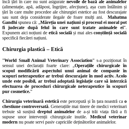
încă țări în care nu sunt asigurate
nevoile de bază ale animalelor
(alimentație, apă, adăpost, îngrijire, afecțiune), așa cum întâlnim și
țări în care multe procedee ale chirurgiei estetice au fost descurajate
sau sunt deja considerate ilegale de foare mulți ani.
Mahatma
Gandhi
spunea că: „
Măreția unei națiuni și procesul ei moral pot
fi judecate după felul în care sunt tratate animalele ei
”.
Expunem aici noțiuni de
etică socială
și mai ales
conștiință socială
specifică fiecărei națiuni.
Chirurgia plastică – Etică
”
World Small Animal Veterinary Association
” s-a poziționat în
sensul unei declarații foarte clare: „
Operațiile chirurgicale în
scopul modificării aspectului unui animal de companie în
scopuri neterapeutice ar trebui descurajate în mod activ.
Acolo
unde este posibil, ar trebui adoptată legislație care să interzică
efectuarea de proceduri chirurgicale neterapeutice în scopuri
pur cosmetice.
”
Chirurgia veterinară estetică
este percepută și în țara noastră ca
o
chestiune controversată
.
Generațiile mai tinere de medici veterinari
trebuie să susțină
dreptul animalelor
de a-și trăi viața fără a fi
supuse unor intervenții chirurgicale inutile.
Medicul veterinar
modern
nu poate servi pasiv capriciile deținătorilor animalelor.