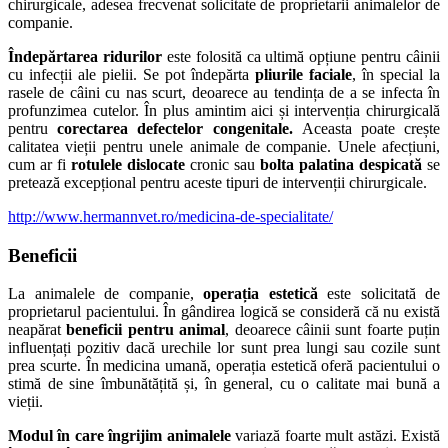
chirurgicale, adesea frecvenat solicitate de proprietarii animalelor de
companie.
Îndepărtarea ridurilor
este folosită ca ultimă opțiune pentru câinii
cu infecții ale pielii. Se pot îndepărta
pliurile faciale
, în special la
rasele de câini cu nas scurt, deoarece au tendința de a se infecta în
profunzimea cutelor.
În plus amintim aici și intervenția chirurgicală
pentru
corectarea defectelor congenitale.
Aceasta poate crește
calitatea vieții pentru unele animale de companie. Unele afecțiuni,
cum ar fi
rotulele dislocate
cronic sau
bolta palatina despicată
se
pretează excepțional pentru aceste tipuri de intervenții chirurgicale.
http://www.hermannvet.ro/medicina-de-specialitate/
Beneficii
La animalele de companie,
operația estetică
este solicitată de
proprietarul pacientului. În gândirea logică se consideră
că nu există
neapărat
beneficii pentru animal
, deoarece câinii sunt foarte puțin
influențați pozitiv dacă urechile lor sunt prea lungi sau cozile sunt
prea scurte.
În medicina umană, operația estetică oferă
pacientului o
stimă de sine îmbunătățită și, în general, cu o calitate mai bună a
vieții.
Modul în care îngrijim animalele
variază foarte mult astăzi. Există