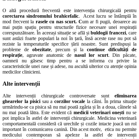
O altă procedură frecventă este intervenția chirurgicală pentru
corectarea sindromului brahicefalic
. Acest lucru se întâmplă în
mod frecvent la
rasele cu nas scurt. C
um ar fi pugii, deoarece au
mai puțin spațiu pentru structurile fizice necesare unei respirații
corespunzătoare. În aceeași situație se află și
buldogii francezi
, care
sunt astăzi foarte populari la noi în țară, însă aceste rase nu pot să
reziste la temperaturile specifice țării noastre. Sunt
predispuși la
probleme de
obezitate
, precum și la
continue dificultăți de
respirație
, agravate anatomic de
nasul lor scurt
. Din păcate,
oamneii nu găsesc timp pentru a se informa cu privire la
caracteristicile unei rase și adese, nu ascultă ulterior cu atenție opinia
medicilor clinicieni.
Alte intervenții
Alte intervenții chirurgicale controversate sunt
eliminarea
ghearelor la pisici
sau a
corzilor vocale
la câini. În prima situație
urmărindu-se ca pisica să nu mai poată zgâria și în a doua, câinele să
nu mai poată lătra. Este evident că
medicii veterinari onești
nu se
pot implica în astfel de intervenții chirurgicale.
Medicina veterinară
comportamentală consideră
că urechile și cozile intacte joacă un rol
important în comunicarea canină. Din acest motiv, etica nu permite
medicului contemporan să apeleze la astfel de intervenții