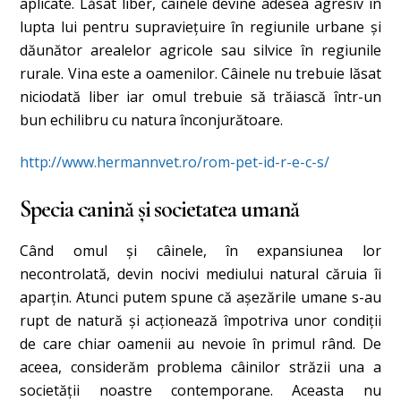
aplicate. Lăsat liber, câinele devine adesea agresiv în
lupta lui pentru supravieţuire în regiunile urbane şi
dăunător arealelor agricole sau silvice în regiunile
rurale. Vina este a oamenilor. Câinele nu trebuie lăsat
niciodată liber iar omul trebuie să trăiască într-un
bun echilibru cu natura înconjurătoare.
http://www.hermannvet.ro/rom-pet-id-r-e-c-s/
Specia canină și societatea umană
Când omul şi câinele, în expansiunea lor
necontrolată, devin nocivi mediului natural căruia îi
aparţin. Atunci putem spune că aşezările umane s-au
rupt de natură şi acţionează împotriva unor condiții
de care chiar oamenii au nevoie în primul rând. De
aceea, considerăm problema câinilor străzii una a
societăţii noastre contemporane. Aceasta nu