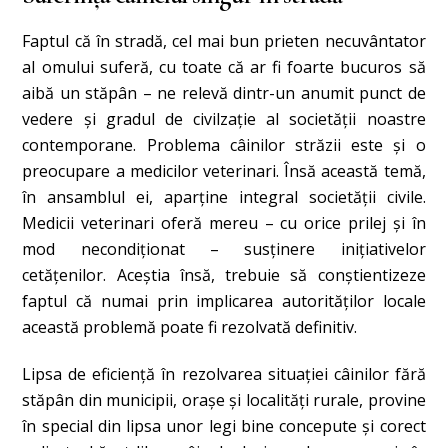
Faptul că în stradă, cel mai bun prieten necuvântator
al omului suferă, cu toate că ar fi foarte bucuros să
aibă un stăpân – ne relevă dintr-un anumit punct de
vedere și gradul de civilzaţie al societăţii noastre
contemporane.
Problema câinilor străzii este şi o
preocupare a medicilor veterinari. Însă această temă,
în ansamblul ei, aparţine integral societăţii civile.
Medicii veterinari oferă mereu – cu orice prilej şi în
mod necondiţionat – susţinere iniţiativelor
cetăţenilor. Aceştia însă, trebuie să conştientizeze
faptul că numai prin implicarea autorităţilor locale
această problemă poate fi rezolvată definitiv.
Lipsa de eficienţă în rezolvarea situației câinilor fără
stăpân din municipii, oraşe şi localităţi rurale, provine
în special din lipsa unor legi bine concepute şi corect