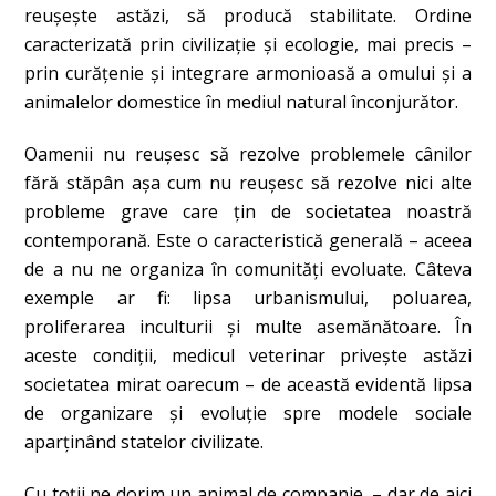
reuşeşte astăzi, să producă stabilitate. Ordine
caracterizată prin civilizaţie şi ecologie, mai precis –
prin curăţenie şi integrare armonioasă a omului şi a
animalelor domestice în mediul natural înconjurător.
Oamenii nu reuşesc să rezolve problemele cânilor
fără stăpân aşa cum nu reuşesc să rezolve nici alte
probleme grave care ţin de societatea noastră
contemporană. Este o caracteristică generală – aceea
de a nu ne organiza în comunităţi evoluate. Câteva
exemple ar fi: lipsa urbanismului, poluarea,
proliferarea inculturii şi multe asemănătoare. În
aceste condiţii, medicul veterinar priveşte astăzi
societatea mirat oarecum – de această evidentă lipsa
de organizare şi evoluţie spre modele sociale
aparţinând statelor civilizate.
Cu toţii ne dorim un animal de companie, – dar de aici