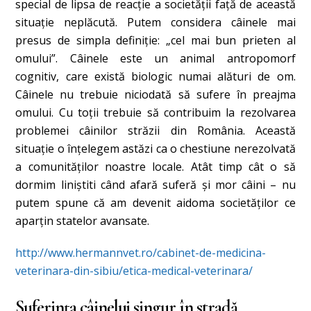
special de lipsa de reacţie a societăţii faţă de această
situaţie neplăcută.
Putem considera câinele mai
presus de simpla definiţie: „cel mai bun prieten al
omului”. Câinele este un animal antropomorf
cognitiv, care există biologic numai alături de om.
Câinele nu trebuie niciodată să sufere în preajma
omului.
Cu toții trebuie să contribuim la rezolvarea
problemei câinilor străzii din România. Această
situaţie o înţelegem astăzi ca o chestiune nerezolvată
a comunităţilor noastre locale. Atât timp cât o să
dormim liniştiti când afară suferă şi mor câini – nu
putem spune că am devenit aidoma societăţilor ce
aparţin statelor avansate.
http://www.hermannvet.ro/cabinet-de-medicina-
veterinara-din-sibiu/etica-medical-veterinara/
Suferința câinelui singur în stradă