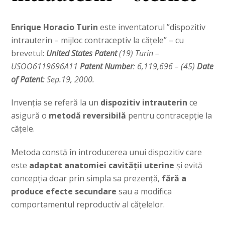
Enrique Horacio Turin
este inventatorul ”dispozitiv
intrauterin – mijloc contraceptiv la cățele” – cu
brevetul:
United States Patent
(19) Turin –
USOO6119696A11
Patent Number
: 6,119,696 – (45)
Date
of Patent
: Sep.19, 2000.
Invenția se referă la un
dispozitiv intrauterin
ce
asigură o
metodă reversibilă
pentru contracepție la
cățele.
Metoda constă în introducerea unui dispozitiv care
este
adaptat anatomiei cavității uterine
și evită
concepția doar prin simpla sa prezență,
fără a
produce efecte secundare
sau a modifica
comportamentul reproductiv al cățelelor.