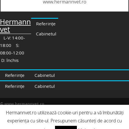
www.hermannvet.ro
Hermann
Referințe
vet
Cabinetul
L-V: 14:00-
18:00 S:
08:00-12:00
D: închis
Referințe
Cabinetul
Referințe
Cabinetul
© www.hermannvet.ro
Hermannvet.ro utilizează cookie-uri pentru a vă îmbunătăți
Contact
|
Termeni și condiții
experiența cu site-ul. Presupunem căsunteți de acord cu
|
Politica de