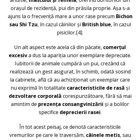
anume,
masculul și femela
, oferind doritorilor din
orașul de rezidență, pui din prăsila proprie. Așa s-a
ajuns la o frecvență mare a unor rase precum
Bichon
sau Shi Tzu
, în cazul câinilor și
British blue
, în cazul
pisicilor.[4].
Un alt aspect este acela că din păcate,
comerțul
excesiv
a dus la apariția unor exemplare depreciate.
Iubitorii de animale cumpără un pui, crezând că
realizează un gest asigurat, în schimb, odată sosind
la cabinete, află că au achiziționat un exemplar care
nu exprimă în totalitate
caracteristicile de rasă
și
dezvoltare corporală
corespunzătoare, fără să mai
amintim de
prezența consangvinizării
și a bolilor
specifice
deprecierii rasei
.
În tot acest peisaj, ce denotă caracteristicile
vremurilor pe care le traversăm,
câinele metis
, sau