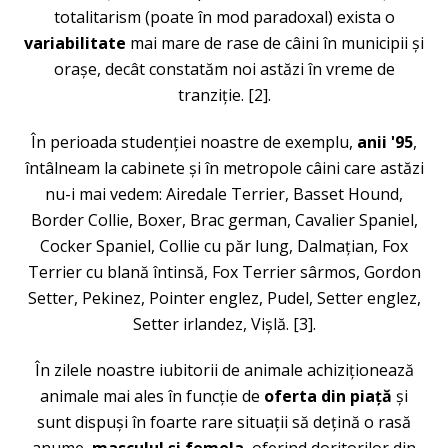
totalitarism (poate în mod paradoxal) exista o
variabilitate
mai mare de rase de câini în municipii și
orașe, decât constatăm noi astăzi în vreme de
tranziție. [2].
În perioada studenției noastre de exemplu,
anii ʹ95
,
întâlneam la cabinete și în metropole câini care astăzi
nu-i mai vedem: Airedale Terrier, Basset Hound,
Border Collie, Boxer, Brac german, Cavalier Spaniel,
Cocker Spaniel, Collie cu păr lung, Dalmațian, Fox
Terrier cu blană întinsă, Fox Terrier sârmos, Gordon
Setter, Pekinez, Pointer englez, Pudel, Setter englez,
Setter irlandez, Vișlă. [3].
În zilele noastre iubitorii de animale achiziționează
animale mai ales în funcție de
oferta din piață
și
sunt dispuși în foarte rare situații să dețină o rasă