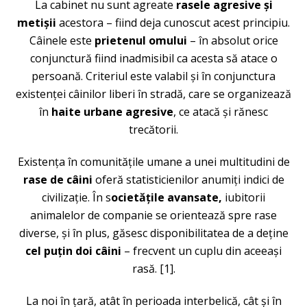
La cabinet nu sunt agreate
rasele agresive și
metișii
acestora – fiind deja cunoscut acest principiu.
Câinele este
prietenul omului
– în absolut orice
conjunctură fiind inadmisibil ca acesta să atace o
persoană. Criteriul este valabil și în conjunctura
existenței câinilor liberi în stradă, care se organizează
în
haite urbane agresive
, ce atacă și rănesc
trecătorii.
Existența în comunitățile umane a unei multitudini de
rase de câini
oferă statisticienilor anumiți indici de
civilizație. În s
ocietățile avansate,
iubitorii
animalelor de companie se orientează spre rase
diverse, și în plus, găsesc disponibilitatea de a deține
cel puțin doi câini
– frecvent un cuplu din aceeași
rasă. [1].
La noi în țară, atât în perioada interbelică, cât și în